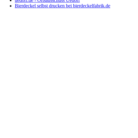
uedorf.de - Ortsausschuss Uedorf
Bierdeckel selbst drucken bei bierdeckelfabrik.de